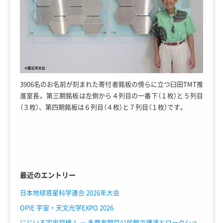
3906名のお名前が刻まれた寄付者銘板の傍らに立つ臼田TMT推
進室長。第三期銘板は左側から４列目の一番下（１枚）と５列目
（３枚）、第四期銘板は６列目（４枚）と７列目（１枚）です。
最近のエントリー
日本地球惑星科学連合 2026年大会
OPIE 宇宙・天文光学EXPO 2026
にじいろ宇宙探検！ ― 多摩市関戸公民館で講演とワークショ