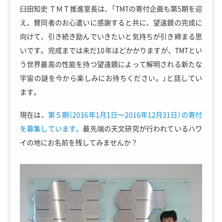
臼田知史 ＴＭＴ推進室長は、「TMTの寄付企画も第5期を迎
え、賛同者のお心遣いに感謝すると共に、望遠鏡の完成に
向けて、引き続き励んでいきたいと気持ちが引き締まる思
いです。完成までは未だ10年ほどかかりますが、TMTとい
う世界最高の性能を持つ望遠鏡によって解明される新たな
宇宙の謎を今から楽しみにお待ちください。」と話してい
ます。
現在は、
第５期（2016年1月1日～2016年12月31日）の寄付
を募集しています。
最先端の天文研究が行われているハワ
イの地にお名前を残してみませんか？