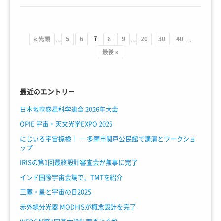
7
« 先頭
5
6
8
9
20
30
40
...
...
...
最後 »
最近のエントリー
日本地球惑星科学連合 2026年大会
OPIE 宇宙・天文光学EXPO 2026
にじいろ宇宙探検！ ― 多摩市関戸公民館で講演とワークショ
ップ
IRISの第1回最終設計審査会が無事に完了
インド国際宇宙会議で、TMTを紹介
三鷹・星と宇宙の日2025
赤外線分光器 MODHISが概念設計を完了