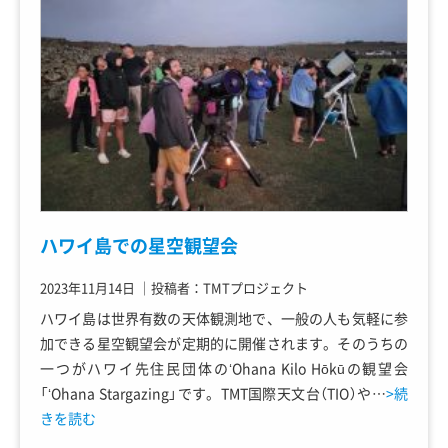
ハワイ島での星空観望会
2023年11月14日
｜
投稿者：TMTプロジェクト
ハワイ島は世界有数の天体観測地で、一般の人も気軽に参
加できる星空観望会が定期的に開催されます。そのうちの
一つがハワイ先住民団体のʻOhana Kilo Hōkūの観望会
「ʻOhana Stargazing」です。TMT国際天文台（TIO）や…
>続
きを読む